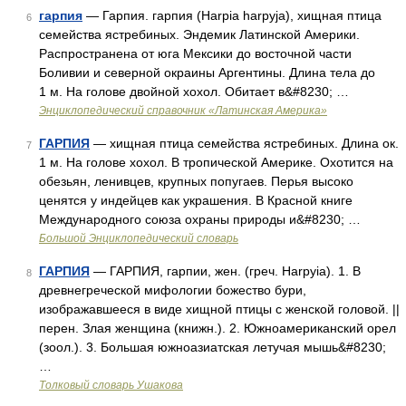
гарпия
— Гарпия. гарпия (Harpia harpyja), хищная птица
6
семейства ястребиных. Эндемик Латинской Америки.
Распространена от юга Мексики до восточной части
Боливии и северной окраины Аргентины. Длина тела до
1 м. На голове двойной хохол. Обитает в&#8230; …
Энциклопедический справочник «Латинская Америка»
ГАРПИЯ
— хищная птица семейства ястребиных. Длина ок.
7
1 м. На голове хохол. В тропической Америке. Охотится на
обезьян, ленивцев, крупных попугаев. Перья высоко
ценятся у индейцев как украшения. В Красной книге
Международного союза охраны природы и&#8230; …
Большой Энциклопедический словарь
ГАРПИЯ
— ГАРПИЯ, гарпии, жен. (греч. Harpyia). 1. В
8
древнегреческой мифологии божество бури,
изображавшееся в виде хищной птицы с женской головой. ||
перен. Злая женщина (книжн.). 2. Южноамериканский орел
(зоол.). 3. Большая южноазиатская летучая мышь&#8230;
…
Толковый словарь Ушакова