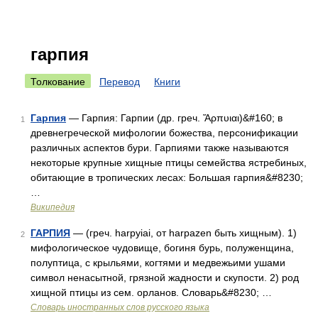
гарпия
Толкование
Перевод
Книги
Гарпия
— Гарпия: Гарпии (др. греч. Ἅρπυιαι)&#160; в
1
древнегреческой мифологии божества, персонификации
различных аспектов бури. Гарпиями также называются
некоторые крупные хищные птицы семейства ястребиных,
обитающие в тропических лесах: Большая гарпия&#8230;
…
Википедия
ГАРПИЯ
— (греч. harpyiai, от harpazen быть хищным). 1)
2
мифологическое чудовище, богиня бурь, полуженщина,
полуптица, с крыльями, когтями и медвежьими ушами
символ ненасытной, грязной жадности и скупости. 2) род
хищной птицы из сем. орланов. Словарь&#8230; …
Словарь иностранных слов русского языка