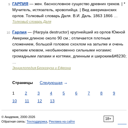
ГАРПИЯ
— жен. баснословное существо древних греков. | *
9
Мучитель, истязатель, кровопийца. | Вид американских
орлов. Толковый словарь Даля. В.И. Даль. 1863 1866 …
Толковый словарь Даля
Гарпия
— (Harpyia destructor) крупнейший из орлов Южной
10
Америки,длиною около 90 см.; отличается плотным
сложением, большой головою схохлом на затылке и очень
крепким клювом, необыкновенно сильными ногамис
громадными лапами и когтями, длинным и широким&#8230;
…
Энциклопедия Брокгауза и Ефрона
Страницы
Следующая
→
1
2
3
4
5
6
7
8
9
10
11
12
13
© Академик, 2000-2026
18+
Обратная связь:
Техподдержка
,
Реклама на сайте