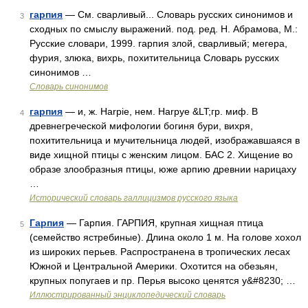
гарпия
— См. сварливый... Словарь русских синонимов и
3
сходных по смыслу выражений. под. ред. Н. Абрамова, М.:
Русские словари, 1999. гарпия злой, сварливый; мегера,
фурия, злюка, вихрь, похитительница Словарь русских
синонимов …
Словарь синонимов
гарпия
— и, ж. Harpie, нем. Harpye &LT;гр. миф. В
4
древнегреческой мифологии богиня бури, вихря,
похитительница и мучительница людей, изображавшаяся в
виде хищной птицы с женским лицом. БАС 2. Хищение во
образе злообразныя птицы, юже арпию древнии нарицаху
…
Исторический словарь галлицизмов русского языка
Гарпия
— Гарпия. ГАРПИЯ, крупная хищная птица
5
(семейство ястребиные). Длина около 1 м. На голове хохол
из широких перьев. Распространена в тропических лесах
Южной и Центральной Америки. Охотится на обезьян,
крупных попугаев и пр. Перья высоко ценятся у&#8230; …
Иллюстрированный энциклопедический словарь